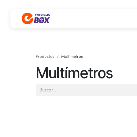
Ir al contenido
Productos
Multímetros
Multímetros