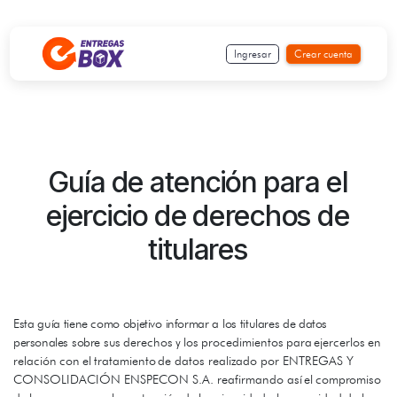
Ir al contenido
Ingresar
Crear cuenta
Guía
de
atención
para
el
ejercicio
de
derechos
de
titulares
Esta
guía
tiene como
objetivo
informar
a
los
titulares
de datos
personales
sobre
sus
derechos
y
los
procedimientos
para
ejercerlos
en
relación
con
el
tratamiento
de datos realizado por ENTREGAS Y
CONSOLIDACIÓN ENSPECON S.A. reafirmando
así
el
compromiso