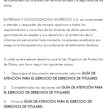
de
la
empresa
con
la
protección
de
la
privacidad
y
la
seguridad
de los
datos.
ENTREGAS Y CONSOLIDACIÓN ENSPECON S.A. se compromete
a atender y responder de manera oportuna a todos los
requerimientos y consultas de los titulares de datos personales,
garantizando el respeto a sus derechos y la
protección
de
su
información
personal
en
todo
momento.
La
empresa
se
esfuerza por
asegurar
la
transparencia
y
la
confianza
en
el
tratamiento
de
datos.
Si usted quiere ejercer derechos que la Ley Orgánica de Protección
de Datos, por favor seguir los siguientes pasos:
1.
Descargue el documento denominado adjunto
GUÍA DE
ATENCIÓN PARA EL EJERCICIO DE DERECHOS DE TITULARES
2.
Complete todas las secciones del
GUÍA DE ATENCIÓN PARA
EL EJERCICIO DE DERECHOS DE TITULARES
.
3.
Firme el
GUÍA DE ATENCIÓN PARA EL EJERCICIO DE
DERECHOS DE TITULARE
S.