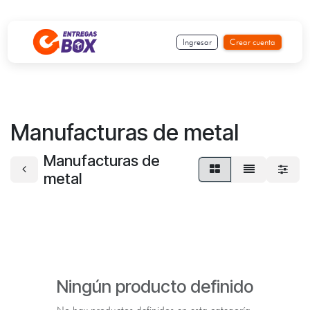
Ir al contenido
Ingresar
Crear cuenta
Manufacturas de metal
Manufacturas de
metal
Ningún producto definido
No hay productos definidos en esta categoría.