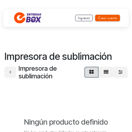
Ir al contenido
Ingresar
Crear cuenta
Impresora de sublimación
Impresora de
sublimación
Ningún producto definido
No hay productos definidos en esta categoría.