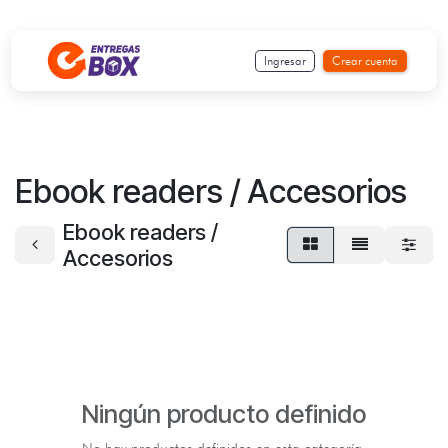
Ir al contenido
Ingresar
Crear cuenta
Ebook readers / Accesorios
Ebook readers /
Accesorios
Ningún producto definido
No hay productos definidos en esta categoría.