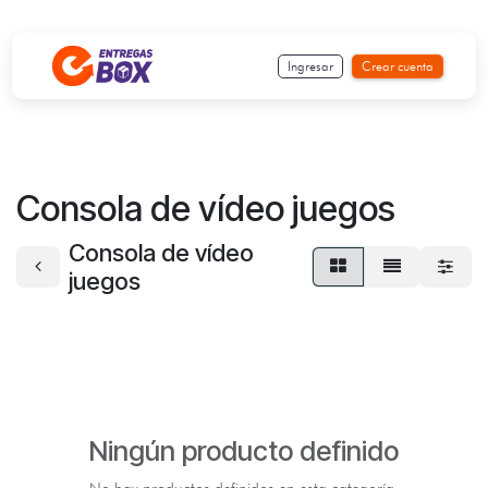
Ir al contenido
Ingresar
Crear cuenta
Consola de vídeo juegos
Consola de vídeo
juegos
Ningún producto definido
No hay productos definidos en esta categoría.