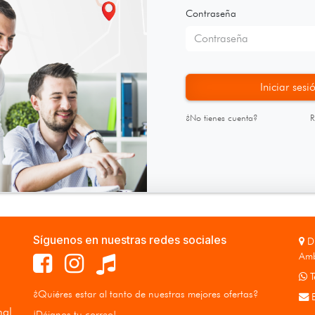
Contraseña
Iniciar sesi
¿No tienes cuenta?
R
Síguenos en nuestras redes sociales
Di
Amb
T
¿Quiéres estar al tanto de nuestras mejores ofertas?
E
nal
¡Déjanos tu correo!