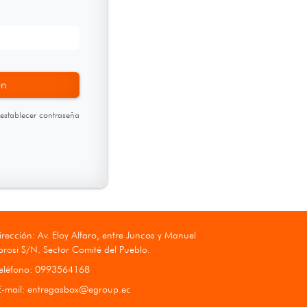
ón
establecer contraseña
rección: Av. Eloy Alfaro, entre Juncos y Manuel
rosi S/N. Sector Comité del Pueblo.
eléfono: 0993564168
-mail:
entregasbox@egroup.ec