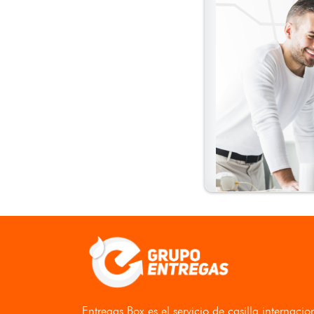
Entregas Box
es el servicio de casilla internacio